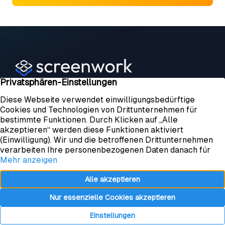
Kundenstimmen
Über uns
Blog
Jobs
Kundenlogin
Support & Status
Kontakt
Impressum
Datenschutz