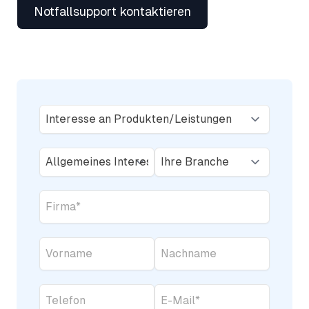
Notfallsupport kontaktieren
Grund
der
Anfrage
Thema
Ihre
Branche
Firma
*
Vorname
Nachname
Telefon
E-
Mail